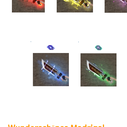
Generato
Flamme
Wüs
r
Fluss
Zyklon